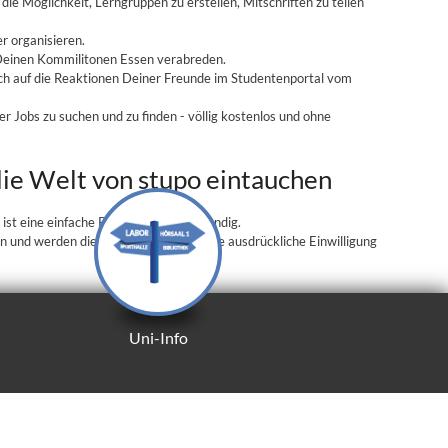
e Möglichkeit, Lerngruppen zu erstellen, Mitschriften zu teilen
r organisieren.
 Deinen Kommilitonen Essen verabreden.
ich auf die Reaktionen Deiner Freunde im Studentenportal vom
er Jobs zu suchen und zu finden - völlig kostenlos und ohne
 die Welt von stupo eintauchen
st eine einfache Registrierung notwendig.
 und werden diese niemals ohne Deine ausdrückliche Einwilligung
Uni-Info
Uni-Info
Das Schwarze Brett
Der Wegweiser
Gesucht, gefunden!